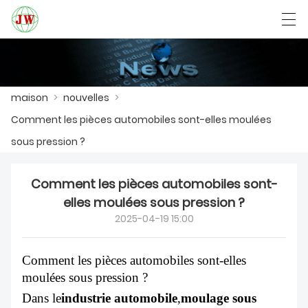
العربية
Български
Deutsch
English
maison
>
nouvelles
>
Comment les pièces automobiles sont-elles moulées
MAISON
sous pression ?
PRODUITS
Comment les pièces automobiles sont-
NOUVELLES
elles moulées sous pression ?
2025-04-19 15:00
CAS
USINE
Comment les pièces automobiles sont-elles
moulées sous pression ?
CONTACTEZ NOUS
Dans le
industrie automobile
,
moulage sous