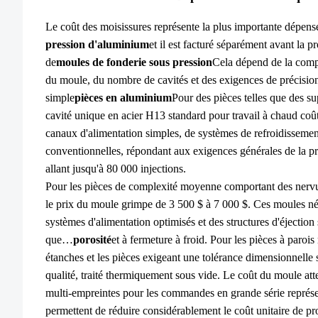
Le coût des moisissures représente la plus importante dépens
pression d'aluminium
et il est facturé séparément avant la 
de
moules de fonderie sous pression
Cela dépend de la comple
du moule, du nombre de cavités et des exigences de précision 
simple
pièces en aluminium
Pour des pièces telles que des su
cavité unique en acier H13 standard pour travail à chaud coû
canaux d'alimentation simples, de systèmes de refroidisseme
conventionnelles, répondant aux exigences générales de la p
allant jusqu'à 80 000 injections.
Pour les pièces de complexité moyenne comportant des nervure
le prix du moule grimpe de 3 500 $ à 7 000 $. Ces moules né
systèmes d'alimentation optimisés et des structures d'éjection 
que…
porosité
et à fermeture à froid. Pour les pièces à paroi
étanches et les pièces exigeant une tolérance dimensionnelle s
qualité, traité thermiquement sous vide. Le coût du moule att
multi-empreintes pour les commandes en grande série représen
permettent de réduire considérablement le coût unitaire de pr