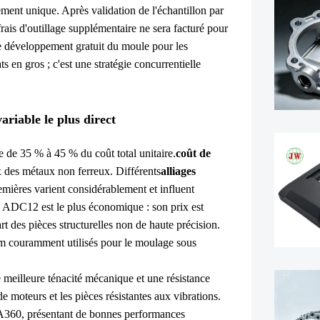
sement unique. Après validation de l'échantillon par
 frais d'outillage supplémentaire ne sera facturé pour
le développement gratuit du moule pour les
s en gros ; c'est une stratégie concurrentielle
ariable le plus direct
e de 35 % à 45 % du coût total unitaire.
coût de
x des métaux non ferreux. Différents
alliages
emières varient considérablement et influent
um ADC12 est le plus économique : son prix est
part des pièces structurelles non de haute précision.
ium couramment utilisés pour le moulage sous
meilleure ténacité mécanique et une résistance
de moteurs et les pièces résistantes aux vibrations.
t A360, présentant de bonnes performances