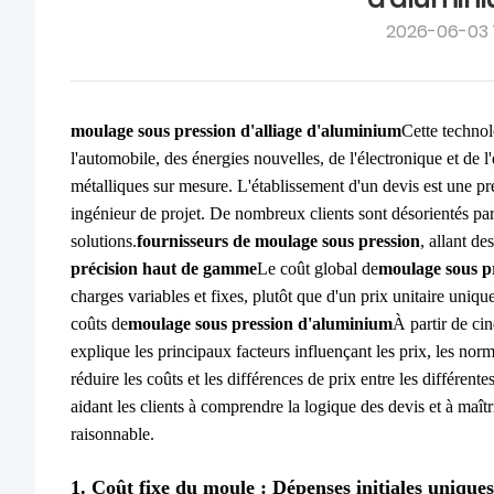
2026-06-03 
moulage sous pression d'alliage d'aluminium
Cette technol
l'automobile, des énergies nouvelles, de l'électronique et de
métalliques sur mesure. L'établissement d'un devis est une p
ingénieur de projet. De nombreux clients sont désorientés par 
solutions.
fournisseurs de moulage sous pression
, allant de
précision haut de gamme
Le coût global de
moulage sous p
charges variables et fixes, plutôt que d'un prix unitaire uniq
coûts de
moulage sous pression d'aluminium
À partir de c
explique les principaux facteurs influençant les prix, les norm
réduire les coûts et les différences de prix entre les différente
aidant les clients à comprendre la logique des devis et à maî
raisonnable.
1. Coût fixe du moule : Dépenses initiales uniques 