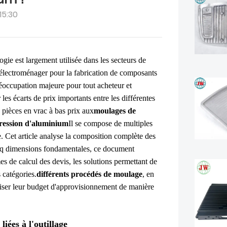
15:30
ogie est largement utilisée dans les secteurs de
 l'électroménager pour la fabrication de composants
réoccupation majeure pour tout acheteur et
les écarts de prix importants entre les différentes
s pièces en vrac à bas prix aux
moulages de
ression d'aluminium
Il se compose de multiples
ue. Cet article analyse la composition complète des
inq dimensions fondamentales, ce document
es de calcul des devis, les solutions permettant de
s catégories.
différents procédés de moulage
, en
triser leur budget d'approvisionnement de manière
liées à l'outillage