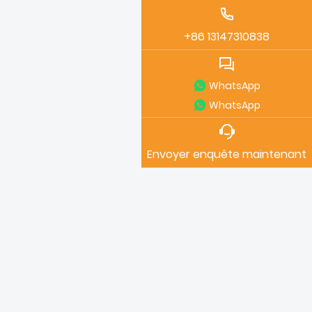
+86 13147310838
WhatsApp
WhatsApp
Envoyer enquête maintenant